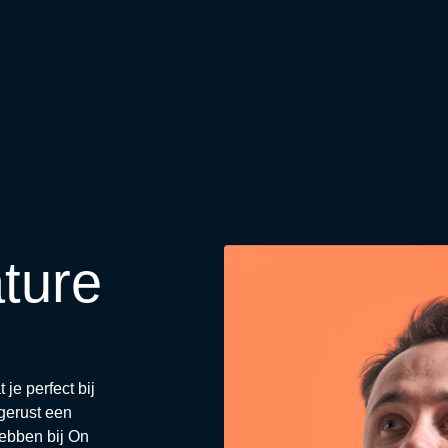
ture
je perfect bij
gerust een
hebben bij On