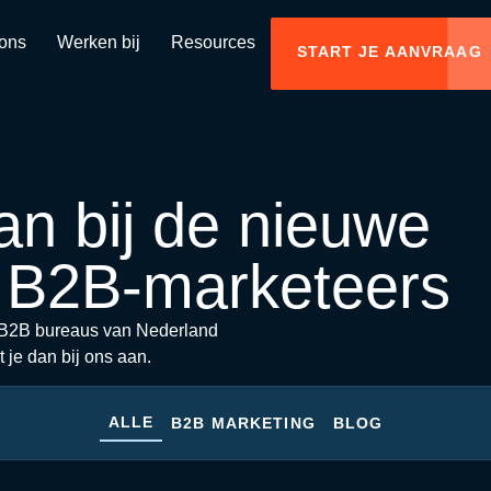
ons
Werken bij
Resources
START JE AANVRAAG
aan bij de nieuwe
e B2B-marketeers
e B2B bureaus van Nederland
t je dan bij ons aan.
ALLE
B2B MARKETING
BLOG