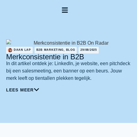
Onze aanpak
Start je aanvraag
DAAN LAP
B2B MARKETING
,
BLOG
29/08/2025
Merkconsistentie in B2B
In dit artikel ontdek je: LinkedIn, je website, een pitchdeck
bij een salesmeeting, een banner op een beurs. Jouw
merk leeft op tientallen plekken tegelijk.
LEES MEER