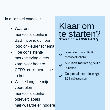
In dit artikel ontdek je:
Klaar om
Waarom
te starten?
merkconsistentie in
START JE AANVRAAG
B2B meer is dan een
logo of kleurenschema
Hoe consistente
Specialist voor
B2B
dienstverleners
merkbeleving direct
Alle B2B marketing skills
zorgt voor hogere
in house
CTR’s en kortere time
Gespecialiseerd in
lange
to trust
B2B salescyclus
Welke lange termijn
voordelen
merkconsistentie
oplevert, zoals
merkwaarde en hogere