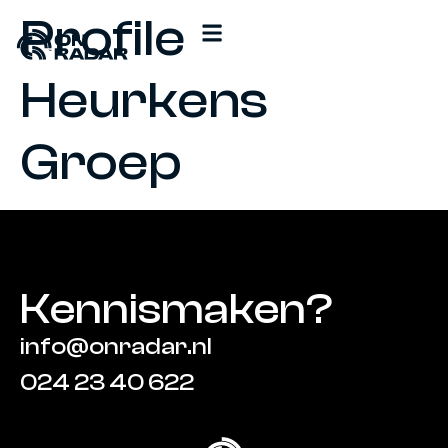
Profile
Onze aanpak
Start je aanvraag
Heurkens
Groep
Kennismaken?
info@onradar.nl
024 23 40 622